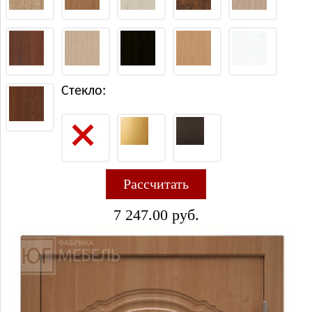
Стекло:
D13
D13R
D14
D14R
D15
Рассчитать
7 247.00 руб.
D18
D19
D22
D27
D30