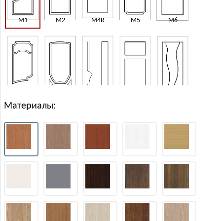
М1
М2
M4R
М5
М6
Материалы:
М7
М8
M35
M42
M43
D1
D3
D7
D12
D12R