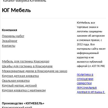
Каталог Фабрика ЮгМебель
ЮГ Мебель
ЮгМебель все
торговые знаки и
Компания
логотипы защищены
Примеры работ
законом об авторском
и смежных правах, с
Эквайринг
2012 года. Все
Контакты
материалы сайта носят
информационный
характер и не
Мебель для гостиниц Краснодар
являются публичной
Шкафы для гостиниц в Краснодаре
офертой (ст.437 ГК РФ)
Межкомнатные двери в Краснодаре на заказ
ПОЛИТИКА В
Круглая детская кроватка
ОТНОШЕНИИ
Овальная кроватка
ОБРАБОТКИ
Круглый матрас детский
ПЕРСОНАЛЬНЫХ
Круглая кроватка с маятником
ДАННЫХ В ИП Баёва Е.
Производство «ЮГМЕБЕЛЬ»
Краснодарский край,