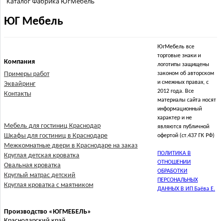
Каталог Фабрика ЮгМебель
ЮГ Мебель
ЮгМебель все
торговые знаки и
Компания
логотипы защищены
Примеры работ
законом об авторском
и смежных правах, с
Эквайринг
2012 года. Все
Контакты
материалы сайта носят
информационный
характер и не
Мебель для гостиниц Краснодар
являются публичной
Шкафы для гостиниц в Краснодаре
офертой (ст.437 ГК РФ)
Межкомнатные двери в Краснодаре на заказ
ПОЛИТИКА В
Круглая детская кроватка
ОТНОШЕНИИ
Овальная кроватка
ОБРАБОТКИ
Круглый матрас детский
ПЕРСОНАЛЬНЫХ
Круглая кроватка с маятником
ДАННЫХ В ИП Баёва Е.
Производство «ЮГМЕБЕЛЬ»
Краснодарский край,