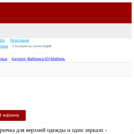
Звонок по России бесплатно
8 (800) 2000-978
йти
Регистрация
рзина
0 позиций
на сумму
0 руб.
ница
Каталог Фабрика ЮгМебель
гостиничных номеров
Вешала для одежды
В корзину
рючка для верхней одежды и одно зеркало -