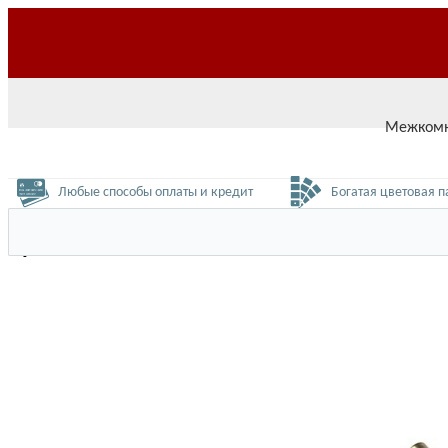
О нас
Доставка
Оплата
Возврат
Контакты
Межкомн
Любые способы оплаты и кредит
Богатая цветовая п
Ручка BOYARD RS106AB