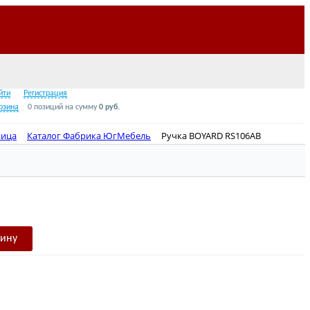
Звонок по России бесплатно
8 (800) 2000-978
йти
Регистрация
рзина
0 позиций
на сумму
0 руб.
ница
Каталог Фабрика ЮгМебель
Ручка BOYARD RS106AB
зину