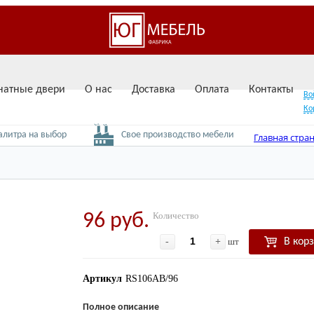
атные двери
О нас
Доставка
Оплата
Контакты
Во
Ко
вызвать замерщика
алитра на выбор
Свое производство мебели
Главная стра
96 руб.
Количество
-
+
шт
В кор
Артикул
RS106AB/96
Полное описание