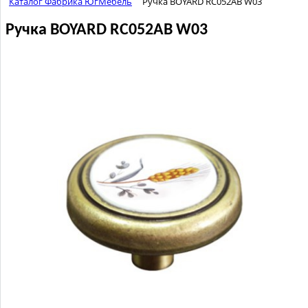
Каталог Фабрика ЮгМебель
Ручка BOYARD RC052AB W03
Ручка BOYARD RC052AB W03