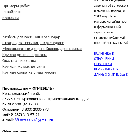
логотипы защищены
Примеры работ
законом об авторском
и смежных правах, с
Эквайринг
2012 года. Все
Контакты
материалы сайта носят
информационный
характер и не
Мебель для гостиниц Краснодар
являются публичной
Шкафы для гостиниц в Краснодаре
офертой (ст.437 ГК РФ)
Межкомнатные двери в Краснодаре на заказ
ПОЛИТИКА В
Круглая детская кроватка
ОТНОШЕНИИ
Овальная кроватка
ОБРАБОТКИ
Круглый матрас детский
ПЕРСОНАЛЬНЫХ
Круглая кроватка с маятником
ДАННЫХ В ИП Баёва Е.
Производство «ЮГМЕБЕЛЬ»
Краснодарский край,
352750, ст. Брюховецкая, Привокзальная пл. д. 2
пн-пт с 8:00 до 17:00
Основной: 8(800) 2000-978
моб: 8(967) 310-57-91
e-mail:
88002000978@mail.ru
Офис продаж