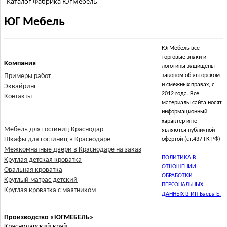
Каталог Фабрика ЮгМебель
ЮГ Мебель
ЮгМебель все
торговые знаки и
Компания
логотипы защищены
Примеры работ
законом об авторском
и смежных правах, с
Эквайринг
2012 года. Все
Контакты
материалы сайта носят
информационный
характер и не
Мебель для гостиниц Краснодар
являются публичной
Шкафы для гостиниц в Краснодаре
офертой (ст.437 ГК РФ)
Межкомнатные двери в Краснодаре на заказ
ПОЛИТИКА В
Круглая детская кроватка
ОТНОШЕНИИ
Овальная кроватка
ОБРАБОТКИ
Круглый матрас детский
ПЕРСОНАЛЬНЫХ
Круглая кроватка с маятником
ДАННЫХ В ИП Баёва Е.
Производство «ЮГМЕБЕЛЬ»
Краснодарский край,