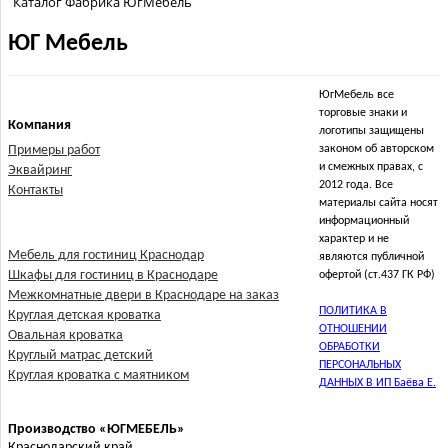
Каталог Фабрика ЮгМебель
ЮГ Мебель
ЮгМебель все
торговые знаки и
Компания
логотипы защищены
Примеры работ
законом об авторском
и смежных правах, с
Эквайринг
2012 года. Все
Контакты
материалы сайта носят
информационный
характер и не
Мебель для гостиниц Краснодар
являются публичной
Шкафы для гостиниц в Краснодаре
офертой (ст.437 ГК РФ)
Межкомнатные двери в Краснодаре на заказ
ПОЛИТИКА В
Круглая детская кроватка
ОТНОШЕНИИ
Овальная кроватка
ОБРАБОТКИ
Круглый матрас детский
ПЕРСОНАЛЬНЫХ
Круглая кроватка с маятником
ДАННЫХ В ИП Баёва Е.
Производство «ЮГМЕБЕЛЬ»
Краснодарский край,