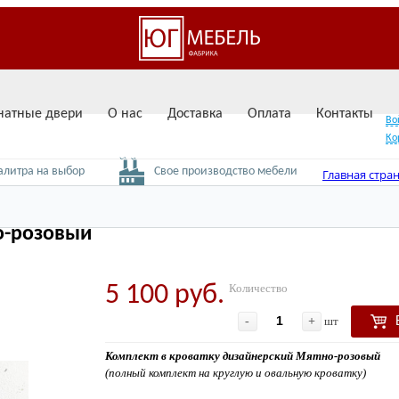
атные двери
О нас
Доставка
Оплата
Контакты
Во
Ко
вызвать замерщика
алитра на выбор
Свое производство мебели
Главная стра
Комплект в 
о-розовый
5 100 руб.
Количество
-
+
шт
Комплект в кроватку дизайнерский Мятно-розовый
(полный комплект на круглую и овальную кроватку)