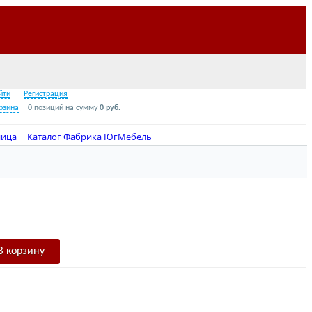
Звонок по России бесплатно
8 (800) 2000-978
йти
Регистрация
рзина
0 позиций
на сумму
0 руб.
ница
Каталог Фабрика ЮгМебель
кроватку дизайнерский Мятно-розовый
В корзину