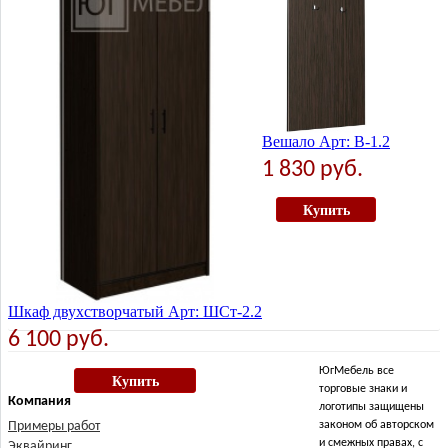
Купить
Вешало Арт: В-1.2
1 830 руб.
Купить
Шкаф двухстворчатый Арт: ШСт-2.2
6 100 руб.
ЮгМебель все
Купить
торговые знаки и
Компания
логотипы защищены
Примеры работ
законом об авторском
и смежных правах, с
Эквайринг