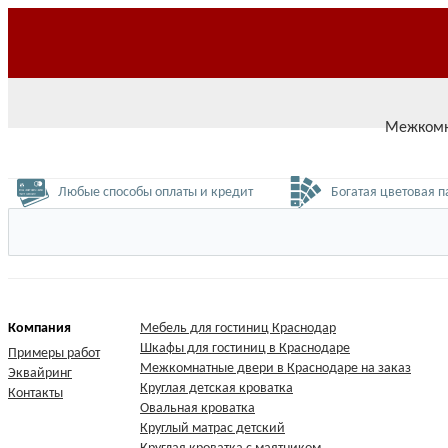
О нас
Доставка
Оплата
Возврат
Контакты
Межкомн
Любые способы оплаты и кредит
Богатая цветовая п
ЮГ Мебель
Компания
Мебель для гостиниц Краснодар
Шкафы для гостиниц в Краснодаре
Примеры работ
Межкомнатные двери в Краснодаре на заказ
Эквайринг
Круглая детская кроватка
Контакты
Овальная кроватка
Круглый матрас детский