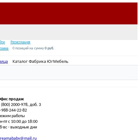
Звонок по России бесплатно
8 (800) 2000-978
йти
Регистрация
рзина
0 позиций
на сумму
0 руб.
ница
Каталог Фабрика ЮгМебель
Офис продаж
 (800) 2000-978, доб. 3
-988-244-22-82
Режим работы
н-пт с 10:00 до 18:00
б-вс - выходные дни
dreamababy@mail.ru