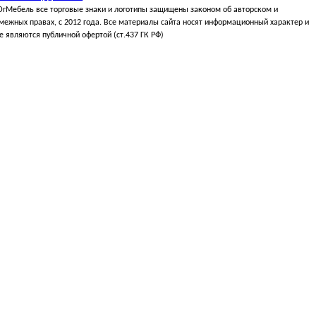
гМебель все торговые знаки и логотипы защищены законом об авторском и
межных правах, с 2012 года. Все материалы сайта носят информационный характер и
е являются публичной офертой (ст.437 ГК РФ)