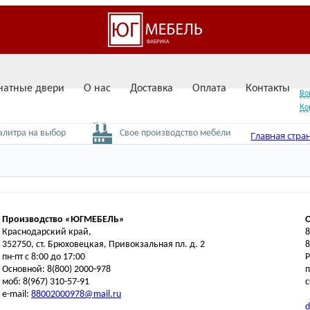
атные двери
О нас
Доставка
Оплата
Контакты
Во
Ко
вызвать замерщика
алитра на выбор
Свое производство мебели
Главная стра
Производство «ЮГМЕБЕЛЬ»
Краснодарский край,
8
352750, ст. Брюховецкая, Привокзальная пл. д. 2
8
пн-пт с 8:00 до 17:00
Основной: 8(800) 2000-978
п
моб: 8(967) 310-57-91
с
e-mail:
88002000978@mail.ru