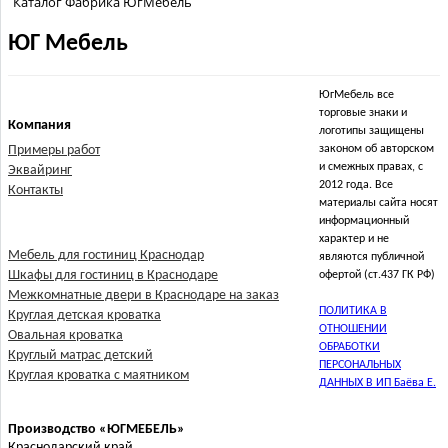
Каталог Фабрика ЮгМебель
ЮГ Мебель
ЮгМебель все
торговые знаки и
Компания
логотипы защищены
Примеры работ
законом об авторском
и смежных правах, с
Эквайринг
2012 года. Все
Контакты
материалы сайта носят
информационный
характер и не
Мебель для гостиниц Краснодар
являются публичной
Шкафы для гостиниц в Краснодаре
офертой (ст.437 ГК РФ)
Межкомнатные двери в Краснодаре на заказ
ПОЛИТИКА В
Круглая детская кроватка
ОТНОШЕНИИ
Овальная кроватка
ОБРАБОТКИ
Круглый матрас детский
ПЕРСОНАЛЬНЫХ
Круглая кроватка с маятником
ДАННЫХ В ИП Баёва Е.
Производство «ЮГМЕБЕЛЬ»
Краснодарский край,